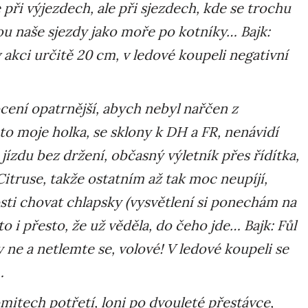
ři výjezdech, ale při sjezdech, kde se trochu
ou naše sjezdy jako moře po kotníky… Bajk:
 akci určitě 20 cm, v ledové koupeli negativní
ení opatrnější, abych nebyl nařčen z
o moje holka, se sklony k DH a FR, nenávidí
 jízdu bez držení, občasný výletník přes řídítka,
itruse, takže ostatním až tak moc neupíjí,
sti chovat chlapsky (vysvětlení si ponechám na
o i přesto, že už věděla, do čeho jde… Bajk: Fůl
 ne a netlemte se, volové! V ledové koupeli se
…
omitech potřetí, loni po dvouleté přestávce,