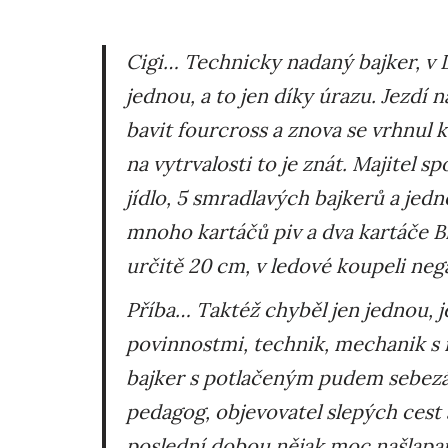
Cigi
… Technicky nadaný bajker, v D
jednou, a to jen díky úrazu. Jezdí 
bavit fourcross a znova se vrhnul
na vytrvalosti to je znát. Majitel s
jídlo, 5 smradlavých bajkerů a jed
mnoho kartáčů piv a dva kartáče Brá
určitě 20 cm, v ledové koupeli neg
Příba
… Taktéž chyběl jen jednou,
povinnostmi, technik, mechanik s 
bajker s potlačeným pudem sebez
pedagog, objevovatel slepých cest 
poslední dobou nějak moc našlapan