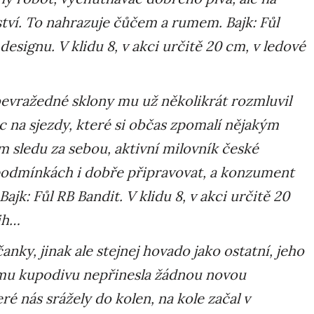
tví. To nahrazuje čůčem a rumem. Bajk: Fůl
signu. V klidu 8, v akci určitě 20 cm, v ledové
evražedné sklony mu už několikrát rozmluvil
c na sjezdy, které si občas zpomalí nějakým
sledu za sebou, aktivní milovník české
 podmínkách i dobře připravovat, a konzument
k: Fůl RB Bandit. V klidu 8, v akci určitě 20
vih…
anky, jinak ale stejnej hovado jako ostatní, jeho
u kupodivu nepřinesla žádnou novou
é nás srážely do kolen, na kole začal v