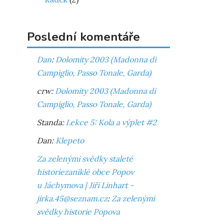
Poslední komentáře
Dan
:
Dolomity 2003 (Madonna di
Campiglio, Passo Tonale, Garda)
crw
:
Dolomity 2003 (Madonna di
Campiglio, Passo Tonale, Garda)
Standa
:
Lekce 5: Kola a výplet #2
Dan
:
Klepeto
Za zelenými svědky staleté
historiezaniklé obce Popov
u Jáchymova | Jiří Linhart -
jirka.45@seznam.cz
:
Za zelenými
svědky historie Popova