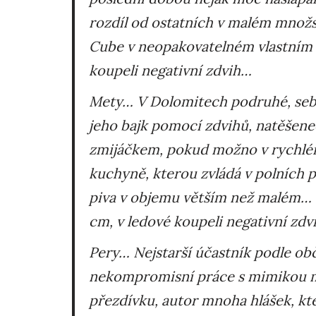
rozdíl od ostatních v malém množs
Cube v neopakovatelném vlastním de
koupeli negativní zdvih…
Mety
… V Dolomitech podruhé, seb
jeho bajk pomocí zdvihů, natěšene
zmijáčkem, pokud možno v rychlém 
kuchyně, kterou zvládá v polních
piva v objemu větším než malém… Baj
cm, v ledové koupeli negativní zd
Pery
… Nejstarší účastník podle obč
nekompromisní práce s mimikou m
přezdívku, autor mnoha hlášek, kter