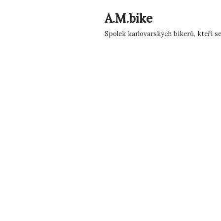
A.M.bike
Přeskočit
Spolek karlovarských bikerů, kteří s
na
obsah