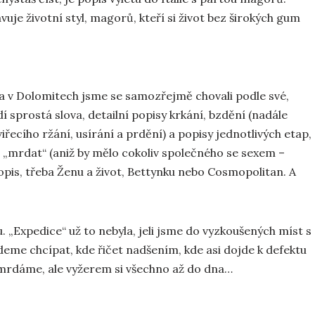
je životní styl, magorů, kteří si život bez širokých gum
 a v Dolomitech jsme se samozřejmě chovali podle své,
dí sprostá slova, detailní popisy krkání, bzdění (nadále
řecího ržání, usírání a prdění) a popisy jednotlivých etap,
u „mrdat“ (aniž by mělo cokoliv společného se sexem –
opis, třeba Ženu a život, Bettynku nebo Cosmopolitan. A
 „Expedice“ už to nebyla, jeli jsme do vyzkoušených míst s
deme chcípat, kde řičet nadšením, kde asi dojde k defektu
omrdáme, ale vyžerem si všechno až do dna…