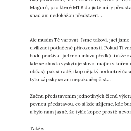
Magorů, pro které MTB do jisté míry představu
snad ani nedokážou představit…
Ale musím Tě varovat. Jsme takoví, jací jsme
civilizací potlačené přirozenosti. Pokud Ti va
budu používat jadrnou mluvu předků, takže zvi
kde se zhusta vyskytuje slovo, mající v kořen
občas), pak si raději kup nějaký hodnotný čas
tyto zápisky se ani nepokoušej číst…
Začnu představením jednotlivých členů výletu.
pevnou představou, co si kde užijeme, kde bu
a bylo nám jasné, že tyhle kopce prostě nev
Takže: