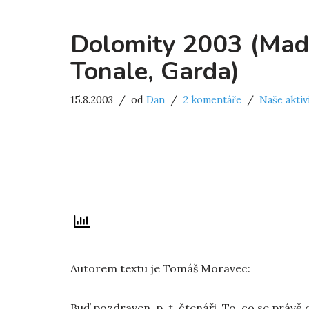
Dolomity 2003 (Mado
Tonale, Garda)
15.8.2003
od
Dan
2 komentáře
Naše aktiv
Autorem textu je Tomáš Moravec:
Buď pozdraven, p. t. čtenáři. To, co se právě 