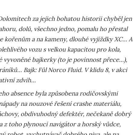
olomitech za jejich bohatou historii chyběl jen
nahoru, dolů, všechno jedno, pomalu ho přestal
 ke kořenům a na kameny, dlouhé vyjíždky XC… A
polehlivého vozu s velkou kapacitou pro kola,
né vyvoněné bajkerky (to je povinnost přece…),
níků… Bajk: Fůl Norco Fluid. V klidu 8, v akci
ativní zdvih…
 jeho absence byla způsobena rodičovskými
nápady na nouzové řešení crashe materiálu,
áchovy, obdivuhodný defektér, nečekaně dobrý
a z toho plynoucí navigátor a horský vůdce,
ý robot, vychutnávač dobrého piva, ale na