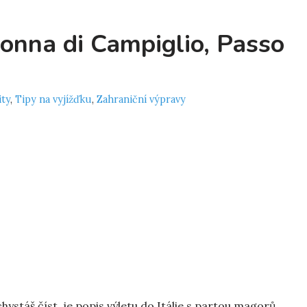
nna di Campiglio, Passo
ity
,
Tipy na vyjížďku
,
Zahraniční výpravy
chystáš číst, je popis výletu do Itálie s partou magorů.