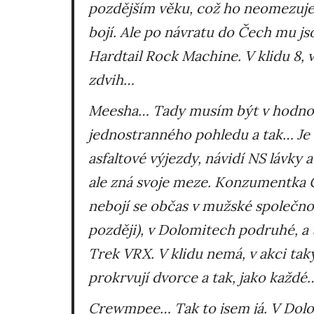
pozdějším věku, což ho neomezuje p
bojí. Ale po návratu do Čech mu js
Hardtail Rock Machine. V klidu 8, v
zdvih…
Meesha
… Tady musím být v hodnoc
jednostranného pohledu a tak… Je t
asfaltové výjezdy, návidí NS lávky a
ale zná svoje meze. Konzumentka C
nebojí se občas v mužské společno
později), v Dolomitech podruhé, a t
Trek VRX. V klidu nemá, v akci taky
prokrvují dvorce a tak, jako každé
Crewmpee
… Tak to jsem já. V Dol