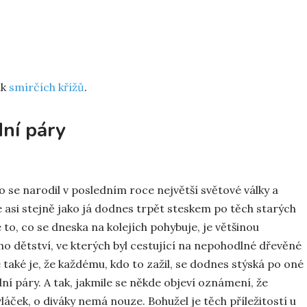
ík
smírčích křížů
.
dní páry
 se narodil v posledním roce největší světové války a
de asi stejně jako já dodnes trpět steskem po těch starých
 to, co se dneska na kolejích pohybuje, je většinou
šeho dětství, ve kterých byl cestující na nepohodlné dřevěné
 také je, že každému, kdo to zažil, se dodnes stýská po oné
ní páry. A tak, jakmile se někde objeví oznámení, že
láček, o diváky nemá nouze. Bohužel je těch příležitostí u