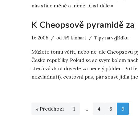
nás stále méně a méně…
Číst dále »
K Cheopsově pyramidě za
1.6.2005
od
Jiří Linhart
Tipy na vyjížďku
Můžete tomu věřit, nebo ne, ale Cheopsovu py
České republiky. Pokud se se svým kolem nach
která vás k ní dovede za necelý půlden. Potřeb
nezvládnutí), cestovní pas, pár soust jídla (
« Předchozí
1
…
4
5
6