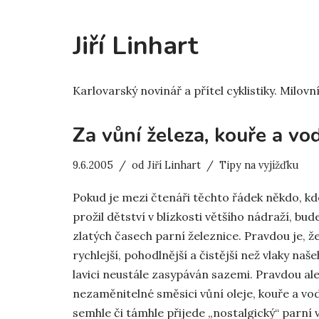
Jiří Linhart
Karlovarský novinář a přítel cyklistiky. Milovn
Za vůní železa, kouře a vo
9.6.2005
od
Jiří Linhart
Tipy na vyjížďku
Pokud je mezi čtenáři těchto řádek někdo, kdo
prožil dětství v blízkosti většího nádraží, bu
zlatých časech parní železnice. Pravdou je, že
rychlejší, pohodlnější a čistější než vlaky na
lavici neustále zasypáván sazemi. Pravdou ale
nezaměnitelné směsici vůní oleje, kouře a vod
semhle či támhle přijede „nostalgický“ parní v