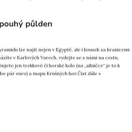
 pouhý půlden
ramidu lze najít nejen v Egyptě, ale i kousek za hranicemi
ázíte v Karlových Varech, vydejte se s námi na cestu,
ujete jen trekkové či horské kolo (na „silničce“ je to k
nebo pár euro) a mapu Krušných hor.
Číst dále »