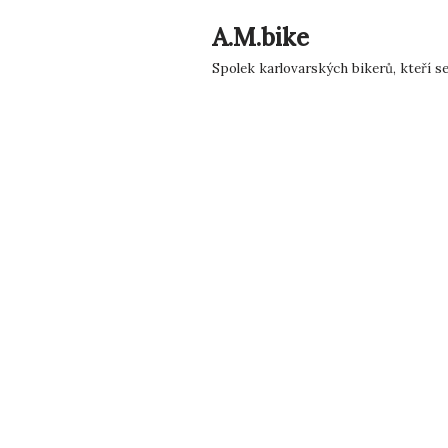
A.M.bike
Přeskočit
Spolek karlovarských bikerů, kteří s
na
obsah