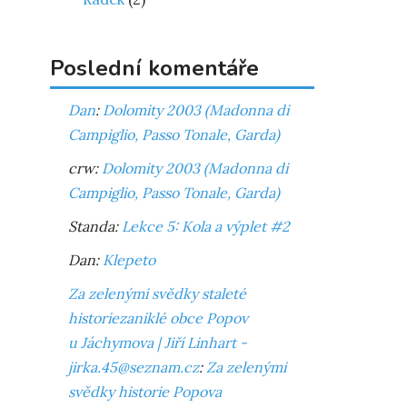
Poslední komentáře
Dan
:
Dolomity 2003 (Madonna di
Campiglio, Passo Tonale, Garda)
crw
:
Dolomity 2003 (Madonna di
Campiglio, Passo Tonale, Garda)
Standa
:
Lekce 5: Kola a výplet #2
Dan
:
Klepeto
Za zelenými svědky staleté
historiezaniklé obce Popov
u Jáchymova | Jiří Linhart -
jirka.45@seznam.cz
:
Za zelenými
svědky historie Popova