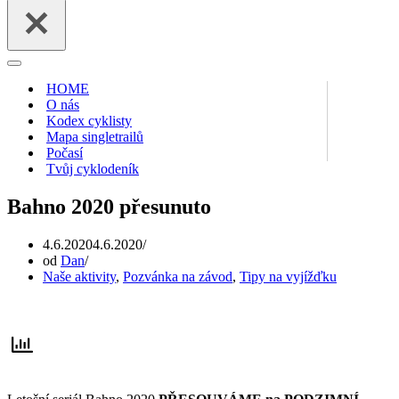
Navigační
menu
HOME
O nás
Kodex cyklisty
Mapa singletrailů
Počasí
Tvůj cyklodeník
Bahno 2020 přesunuto
4.6.2020
4.6.2020
od
Dan
Naše aktivity
,
Pozvánka na závod
,
Tipy na vyjížďku