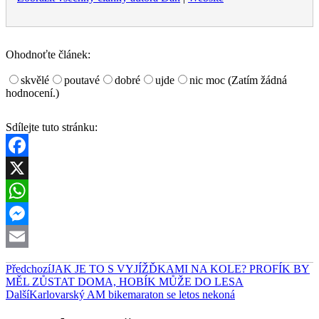
Ohodnoťte článek:
skvělé
poutavé
dobré
ujde
nic moc
(Zatím žádná
hodnocení.)
Sdílejte tuto stránku:
Facebook
X
WhatsApp
Messenger
Email
Předchozí
JAK JE TO S VYJÍŽĎKAMI NA KOLE? PROFÍK BY
MĚL ZŮSTAT DOMA, HOBÍK MŮŽE DO LESA
Další
Karlovarský AM bikemaraton se letos nekoná