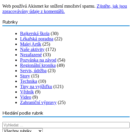
Web používá Akismet ke snížení množství spamu.
Zjistěte, jak jsou
zpracovávány údaje z komentářů.
Rubriky
Bajkerská škola
(30)
Lékařská poradna
(22)
Malej Artík
(25)
Naše aktivity
(172)
Nezařazené
(33)
Pozvánka na závod
(54)
Regionální kronika
(49)
Servis, údržba
(23)
Story
(15)
Technika
(10)
Tipy na vyjížďku
(121)
Vědník
(9)
Video
(9)
Zahraniční výpravy
(25)
Hledání podle rubrik
Hledat
v