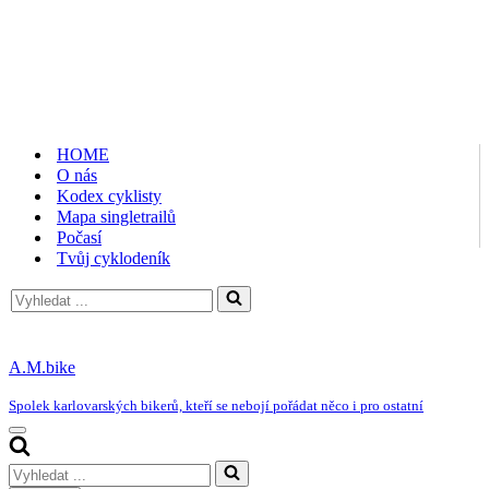
HOME
O nás
Kodex cyklisty
Mapa singletrailů
Počasí
Tvůj cyklodeník
Vyhledat
...
A.M.bike
Spolek karlovarských bikerů, kteří se nebojí pořádat něco i pro ostatní
Navigační
menu
Vyhledat
...