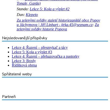
Tonale, Garda)
Standa
:
Lekce 5: Kola a výplet #2
Dan
:
Klepeto
Za zelenými svědky staleté historiezaniklé obce Popov
u Jáchymova | Jiří Linhart - jirka.45@seznam.cz
:
Za
zelenými svědky historie Popova
Nejsledovanější příspěvky
Lekce 4: Řazení – přesmykač a tácy
Lekce 5: Kola a výplet #3
Lekce 4: Řazení – přehazovačka a pastorky
Lekce 3: Brzdy
Řídítková obrna
Spřátelené weby
Partneři