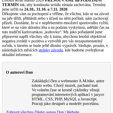
Letošní seriál Bahno 2020
PŘESOUVÁME na PODZIMNÍ
TERMÍN
tak, aby kontinuita seriálu zůstala zachována. Termíny
jsme určili na
24.10., 31.10. a 7.11. 2020
.
Děkujeme vám za pochopení a věříme, že všichni, kdo se na závod
na jaře těšili, přihlásili nebo s účastí na něm počítali, nám zachovají
přízeň. Doufáme, že si v nepřeberném množství sportovního vyžití,
které se na vám sklonku léta a na podzim vyskytnou, uděláte čas na
tuto tradiční karlovarskou „kultovku“. My jako pořadatelé jsme
připraveni napřít všechny síly k tomu, abychom letošní objektivní
negativa zvrátili v pozitiva a vytvořili pro vás nezapomenutelný
ročník, o kterém se bude ještě dlouho vyprávět. Sledujte, prosím, v
následujících měsících
stránky závodu
, kde budeme zveřejňovat
aktuální informace.
O autorovi Dan
Zakládající člen a webmaster A.M.bike, autor
tohoto webu. Chorý mozek, pachatel tratí.
Ve volném čase se kromě cyklistiky věnuji
programování internetových aplikací v jazyce
HTML, CSS, PHP, MySQL a Javascript.
Pracuji jako designér a modelér porcelánu.
Zobrazit všechny články autora Dan
|
Website