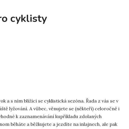
o cyklisty
 a s ním blížící se cyklistická sezóna. Řada z vás se v
ě lyžování. A vůbec, věnujete se (někteří) celoročně i
u vhodné k zaznamenávání kupříkladu zdolaných
enom běháte a běžkujete a jezdíte na inlajnech, ale pak