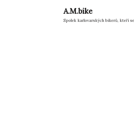
A.M.bike
Přeskočit
Spolek karlovarských bikerů, kteří s
na
obsah