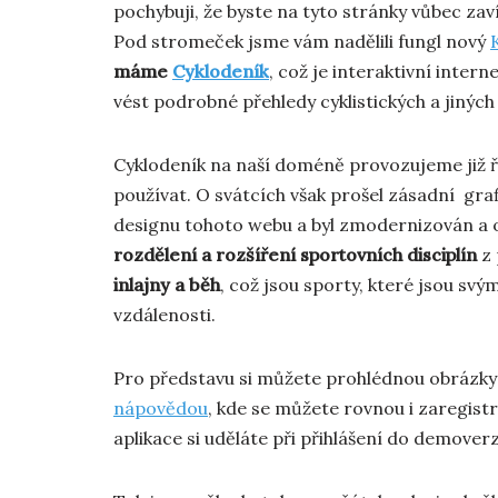
pochybuji, že byste na tyto stránky vůbec zaví
Pod stromeček jsme vám nadělili fungl nový
máme
Cyklodeník
, což je interaktivní inte
vést podrobné přehledy cyklistických a jiných 
Cyklodeník na naší doméně provozujeme již řad
používat. O svátcích však prošel zásadní gra
designu tohoto webu a byl zmodernizován a 
rozdělení a rozšíření sportovních disciplín
z 
inlajny a běh
, což jsou sporty, které jsou svým
vzdálenosti.
Pro představu si můžete prohlédnou obrázky 
nápovědou
, kde se můžete rovnou i zaregist
aplikace si uděláte při přihlášení do demoverz