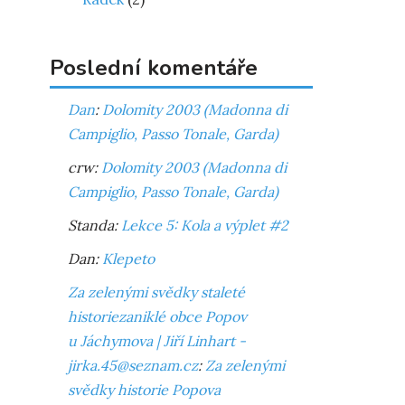
Poslední komentáře
Dan
:
Dolomity 2003 (Madonna di
Campiglio, Passo Tonale, Garda)
crw
:
Dolomity 2003 (Madonna di
Campiglio, Passo Tonale, Garda)
Standa
:
Lekce 5: Kola a výplet #2
Dan
:
Klepeto
Za zelenými svědky staleté
historiezaniklé obce Popov
u Jáchymova | Jiří Linhart -
jirka.45@seznam.cz
:
Za zelenými
svědky historie Popova