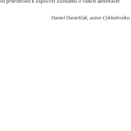
ou příležitostí k započetí záznamů o vašich aktivitách!
Daniel Danielčák, autor Cyklodeníku