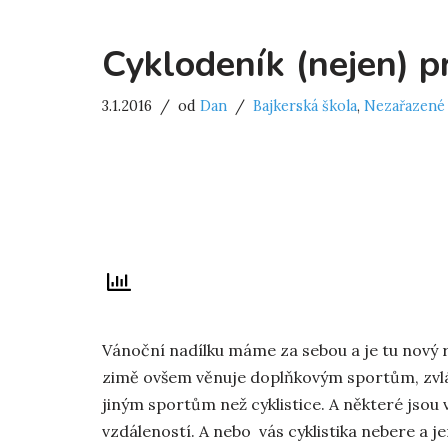
Cyklodeník (nejen) pr
3.1.2016
od
Dan
Bajkerská škola
,
Nezařazené
Vánoční nadílku máme za sebou a je tu nový rok
zimě ovšem věnuje doplňkovým sportům, zvlášt
jiným sportům než cyklistice. A některé jso
vzdáleností. A nebo vás cyklistika nebere a j