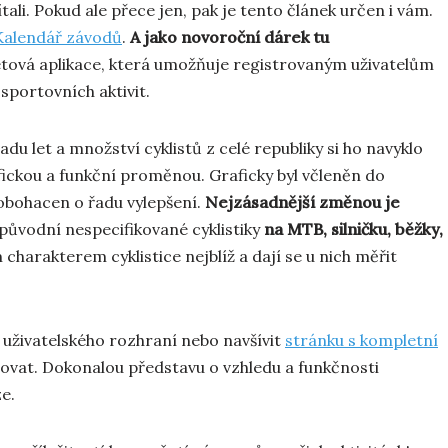
tali. Pokud ale přece jen, pak je tento článek určen i vám.
Kalendář závodů
.
A jako novoroční dárek tu
rnetová aplikace, která umožňuje registrovaným uživatelům
sportovních aktivit.
u let a množství cyklistů z celé republiky si ho navyklo
fickou a funkční proměnou. Graficky byl včleněn do
obohacen o řadu vylepšení.
Nejzásadnější změnou je
původní nespecifikované cyklistiky
na MTB, silničku, běžky,
 charakterem cyklistice nejblíž a dají se u nich měřit
uživatelského rozhraní nebo navšívit
stránku s kompletní
rovat. Dokonalou představu o vzhledu a funkčnosti
e.